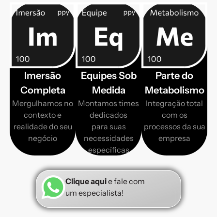
Imersão
Equipes Sob
Parte do
Completa
Medida
Metabolismo
Mergulhamos no
Montamos times
Integração total
contexto e
dedicados
com os
realidade do seu
para suas
processos da sua
negócio
necessidades
empresa
específicas
Clique aqui
e fale com
um especialista!