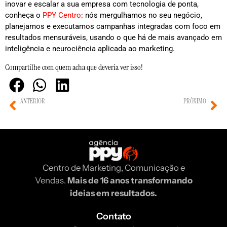
inovar e escalar a sua empresa com tecnologia de ponta,
conheça o
PPY Centro
: nós mergulhamos no seu negócio,
planejamos e executamos campanhas integradas com foco em
resultados mensuráveis, usando o que há de mais avançado em
inteligência e neurociência aplicada ao marketing.
Compartilhe com quem acha que deveria ver isso!
ANTERIOR
PRÓXIMO
Engajamento via Marketing Sensorial Olfativo Digital: Integrando Aromas Virtuais em Plataformas Interativas
Implementação de Avatares Interativos Holográficos em Pontos de Venda para Amplificação de Experiências de Marca
Centro de Marketing, Comunicação e
Vendas.
Mais de 16 anos transformando
ideias em resultados.
Contato