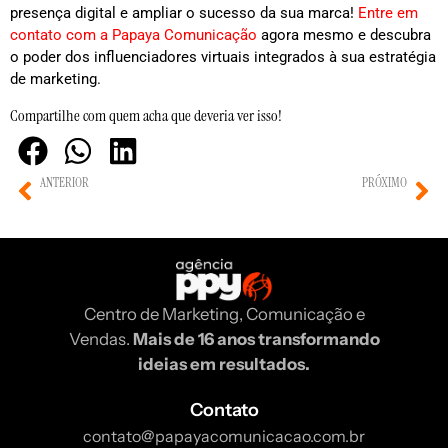
presença digital e ampliar o sucesso da sua marca!
Entre em
contato com a Papaya Comunicação
agora mesmo e descubra
o poder dos influenciadores virtuais integrados à sua estratégia
de marketing.
Compartilhe com quem acha que deveria ver isso!
ANTERIOR
PRÓXIMO
Realidade aumentada em vitrines virtuais interativas
NFTs utilitários como brindes em ações de lançamento
Centro de Marketing, Comunicação e
Vendas.
Mais de 16 anos transformando
ideias em resultados.
Contato
contato@papayacomunicacao.com.br