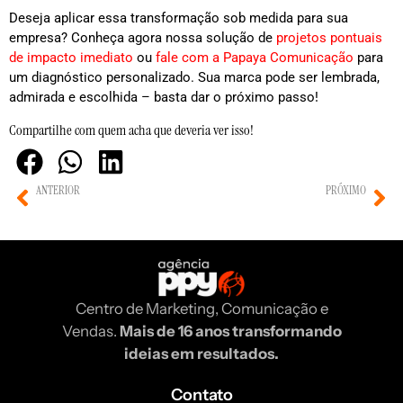
Deseja aplicar essa transformação sob medida para sua
empresa? Conheça agora nossa solução de
projetos pontuais
de impacto imediato
ou
fale com a Papaya Comunicação
para
um diagnóstico personalizado. Sua marca pode ser lembrada,
admirada e escolhida – basta dar o próximo passo!
Compartilhe com quem acha que deveria ver isso!
ANTERIOR
PRÓXIMO
Redes Neuronais no Otimização de Campanhas Publicitárias
Integração de chatbots autônomos em funis de conversão
Centro de Marketing, Comunicação e
Vendas.
Mais de 16 anos transformando
ideias em resultados.
Contato