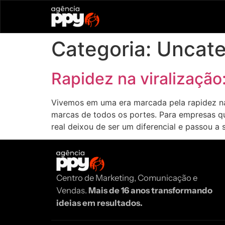
Categoria:
Uncate
Rapidez na viralizaçã
Vivemos em uma era marcada pela rapidez na
marcas de todos os portes. Para empresas q
real deixou de ser um diferencial e passou a 
Centro de Marketing, Comunicação e
Vendas.
Mais de 16 anos transformando
ideias em resultados.