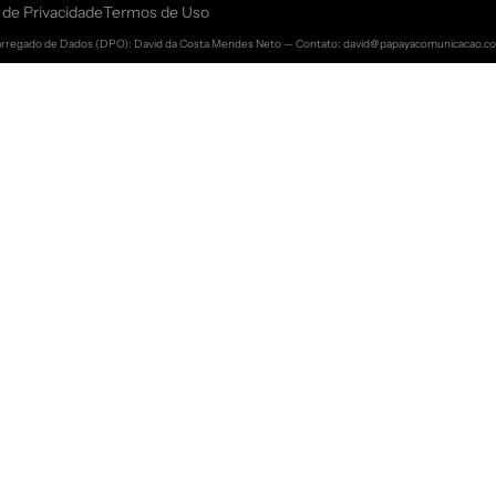
a de Privacidade
Termos de Uso
rregado de Dados (DPO): David da Costa Mendes Neto — Contato:
david@papayacomunicacao.c