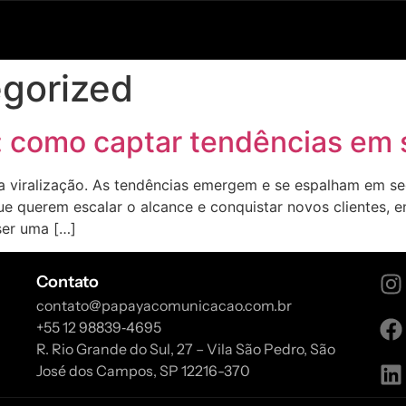
gorized
o: como captar tendências em
 viralização. As tendências emergem e se espalham em se
ue querem escalar o alcance e conquistar novos clientes,
ser uma […]
Contato
contato@papayacomunicacao.com.br
‪+55 12 98839‑4695‬
R. Rio Grande do Sul, 27 – Vila São Pedro, São
José dos Campos, SP 12216-370